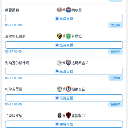
库雷撒勒
纳尔瓦
高清直播
06-17 00:00
爱沙甲
派尔努瓦普斯
科罗拉
高清直播
06-17 00:00
伊朗甲
谢纳瓦尔格什姆
达玛希吉兰
高清直播
06-17 00:30
立陶甲
扎尔吉里斯
帕纳瓦兹
高清直播
06-17 01:00
瑞典甲
兰斯科罗纳
北欧联FC
即将开始