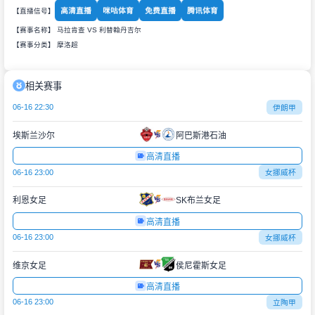
高清直播
咪咕体育
免费直播
腾讯体育
【直播信号】
【赛事名称】 马拉肯查 VS 利替翰丹吉尔
【赛事分类】
摩洛超
相关赛事
06-16 22:30
伊朗甲
埃斯兰沙尔
阿巴斯港石油
高清直播
06-16 23:00
女挪威杯
利恩女足
SK布兰女足
高清直播
06-16 23:00
女挪威杯
维京女足
侯尼霍斯女足
高清直播
06-16 23:00
立陶甲