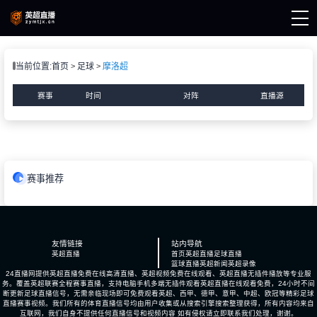
页
当前位置:
首页
足球
摩洛超
直播
直播
赛事
时间
对阵
直播源
直播
新闻
录像
赛事推荐
友情链接
站内导航
英超直播
首页
英超直播
足球直播
篮球直播
英超新闻
英超录像
24直播网提供英超直播免费在线高清直播、英超视频免费在线观看、英超直播无插件播放等专业服
务。覆盖英超联赛全程赛事直播，支持电脑手机多端无插件观看英超直播在线观看免费，24小时不间
断更新足球直播信号，无需亲临现场即可免费观看英超、西甲、德甲、意甲、中超、欧冠等精彩足球
直播赛事视频。我们所有的体育直播信号均由用户收集或从搜索引擎搜索整理获得，所有内容均来自
互联网，我们自身不提供任何直播信号和视频内容 如有侵权请立即联系我们处理，谢谢。