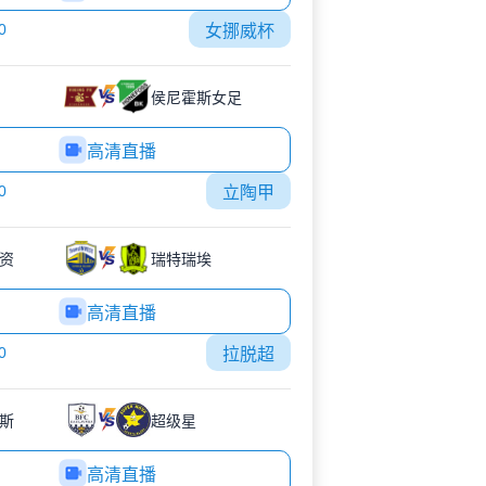
0
女挪威杯
侯尼霍斯女足
高清直播
0
立陶甲
资
瑞特瑞埃
高清直播
0
拉脱超
斯
超级星
高清直播