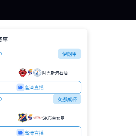
赛事
0
伊朗甲
阿巴斯港石油
高清直播
0
女挪威杯
SK布兰女足
高清直播