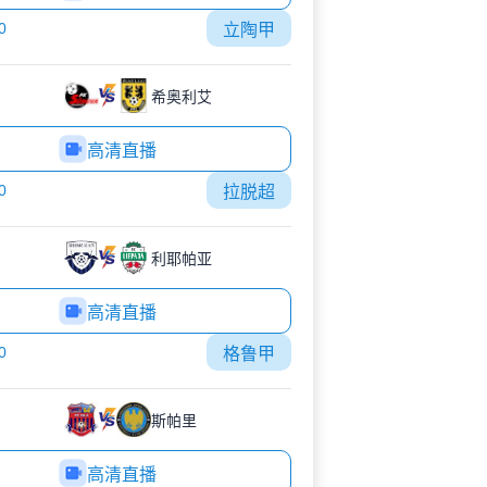
0
立陶甲
希奥利艾
高清直播
0
拉脱超
利耶帕亚
高清直播
0
格鲁甲
斯帕里
高清直播