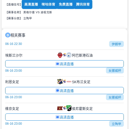
高清直播
咪咕体育
免费直播
腾讯体育
【直播信号】
【赛事名称】 黑格尔曼 VS 迪祖戈斯
【赛事分类】
立陶甲
相关赛事
06-16 22:30
伊朗甲
埃斯兰沙尔
阿巴斯港石油
高清直播
06-16 23:00
女挪威杯
利恩女足
SK布兰女足
高清直播
06-16 23:00
女挪威杯
维京女足
侯尼霍斯女足
高清直播
06-16 23:00
立陶甲