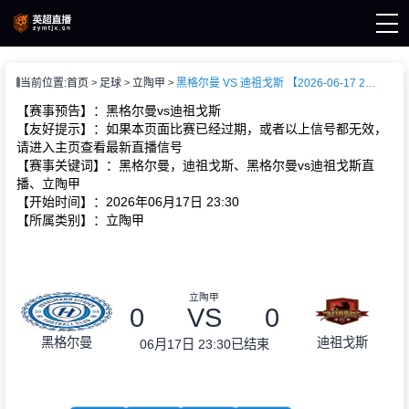
页
当前位置:
首页
足球
立陶甲
黑格尔曼 VS 迪祖戈斯 【2026-06-17 23:30:00】
直播
直播
【赛事预告】：黑格尔曼vs迪祖戈斯
直播
【友好提示】：如果本页面比赛已经过期，或者以上信号都无效，
新闻
请进入主页查看最新直播信号
录像
【赛事关键词】：黑格尔曼，迪祖戈斯、黑格尔曼vs迪祖戈斯直
播、立陶甲
【开始时间】：2026年06月17日 23:30
【所属类别】：立陶甲
立陶甲
0
VS
0
黑格尔曼
迪祖戈斯
06月17日 23:30
已结束