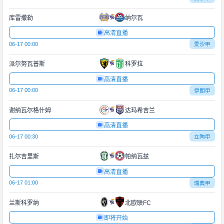
库雷撒勒
纳尔瓦
高清直播
06-17 00:00
爱沙甲
派尔努瓦普斯
科罗拉
高清直播
06-17 00:00
伊朗甲
谢纳瓦尔格什姆
达玛希吉兰
高清直播
06-17 00:30
立陶甲
扎尔吉里斯
帕纳瓦兹
高清直播
06-17 01:00
瑞典甲
兰斯科罗纳
北欧联FC
即将开始