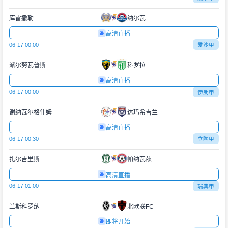
库雷撒勒
纳尔瓦
高清直播
06-17 00:00
爱沙甲
派尔努瓦普斯
科罗拉
高清直播
06-17 00:00
伊朗甲
谢纳瓦尔格什姆
达玛希吉兰
高清直播
06-17 00:30
立陶甲
扎尔吉里斯
帕纳瓦兹
高清直播
06-17 01:00
瑞典甲
兰斯科罗纳
北欧联FC
即将开始