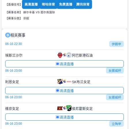
高清直播
咪咕体育
免费直播
腾讯体育
【直播信号】
【赛事名称】 赫尔辛基 VS 图尔库国际
【赛事分类】
芬超
相关赛事
06-16 22:30
伊朗甲
埃斯兰沙尔
阿巴斯港石油
高清直播
06-16 23:00
女挪威杯
利恩女足
SK布兰女足
高清直播
06-16 23:00
女挪威杯
维京女足
侯尼霍斯女足
高清直播
06-16 23:00
立陶甲