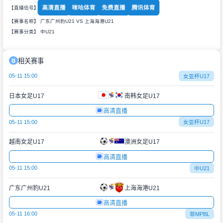
高清直播
咪咕体育
免费直播
腾讯体育
【直播信号】
【赛事名称】 广东广州豹U21 VS 上海海港U21
【赛事分类】
中U21
相关赛事
05-11 15:00
女亚杯U17
日本女足U17
南韩女足U17
高清直播
05-11 15:00
女亚杯U17
越南女足U17
澳洲女足U17
高清直播
05-11 15:00
中U21
广东广州豹U21
上海海港U21
高清直播
05-11 16:00
菲MPBL