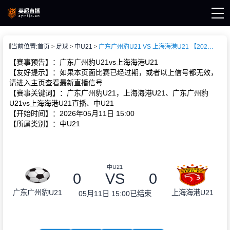
页
当前位置:
首页
足球
中U21
广东广州豹U21 VS 上海海港U21 【2026-05-11 15:00:00】
直播
直播
【赛事预告】：广东广州豹U21vs上海海港U21
直播
【友好提示】：如果本页面比赛已经过期，或者以上信号都无效，
新闻
请进入主页查看最新直播信号
录像
【赛事关键词】：广东广州豹U21，上海海港U21、广东广州豹
U21vs上海海港U21直播、中U21
【开始时间】：2026年05月11日 15:00
【所属类别】：中U21
中U21
0
VS
0
广东广州豹U21
上海海港U21
05月11日 15:00
已结束