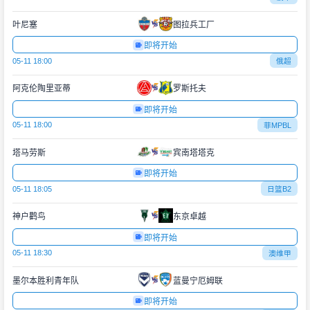
叶尼塞
图拉兵工厂
即将开始
05-11 18:00
俄超
阿克伦陶里亚蒂
罗斯托夫
即将开始
05-11 18:00
菲MPBL
塔马劳斯
宾南塔塔克
即将开始
05-11 18:05
日篮B2
神户鹳鸟
东京卓越
即将开始
05-11 18:30
澳维甲
墨尔本胜利青年队
蓝曼宁厄姆联
即将开始