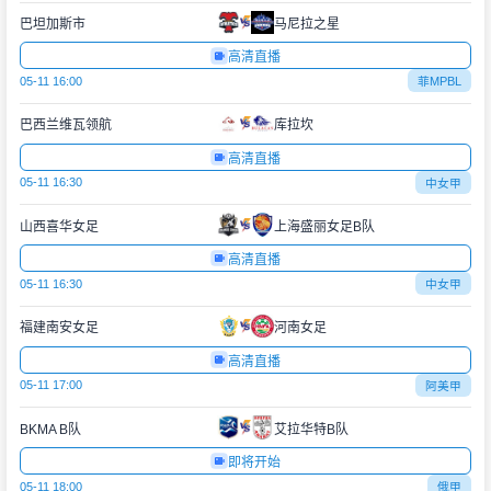
巴坦加斯市
马尼拉之星
高清直播
05-11 16:00
菲MPBL
巴西兰维瓦领航
库拉坎
高清直播
05-11 16:30
中女甲
山西喜华女足
上海盛丽女足B队
高清直播
05-11 16:30
中女甲
福建南安女足
河南女足
高清直播
05-11 17:00
阿美甲
BKMA B队
艾拉华特B队
即将开始
05-11 18:00
俄甲