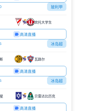
0
玻利甲
宾托大学生
高清直播
5
冰岛超
内斯
瓦路尔
高清直播
5
冰岛超
星
贝雷达比历克
高清直播