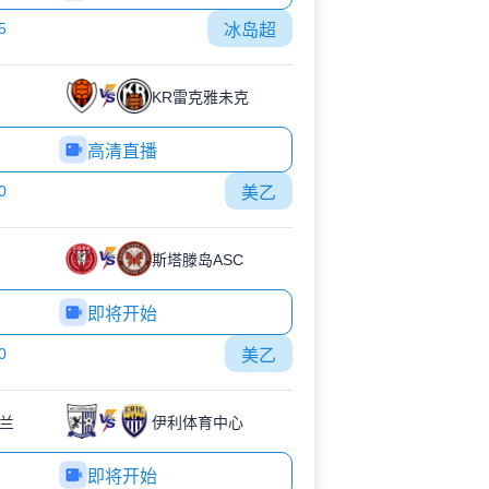
5
冰岛超
KR雷克雅未克
高清直播
0
美乙
斯塔滕岛ASC
即将开始
0
美乙
夫兰
伊利体育中心
即将开始